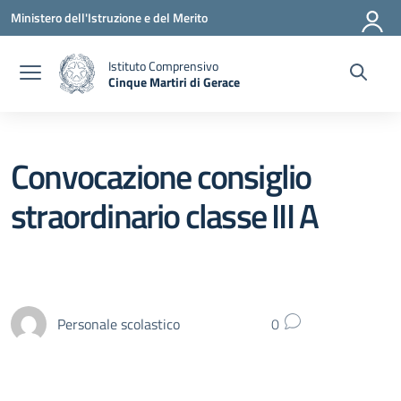
Vai ai contenuti
Vai al menu di navigazione
Vai al footer
Ministero dell'Istruzione e del Merito
Istituto Comprensivo
Cinque Martiri di Gerace
— Visita la pagina iniziale della scuola
Convocazione consiglio
straordinario classe III A
Personale scolastico
0