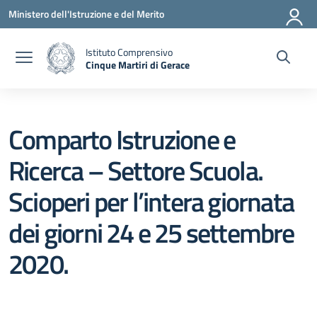
Vai ai contenuti
Vai al menu di navigazione
Vai al footer
Ministero dell'Istruzione e del Merito
Istituto Comprensivo
Cinque Martiri di Gerace
— Visita la pagina iniziale della scuola
Comparto Istruzione e
Ricerca – Settore Scuola.
Scioperi per l’intera giornata
dei giorni 24 e 25 settembre
2020.