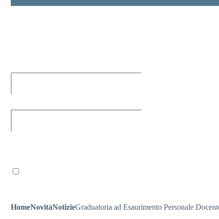
Personale scolastico
Entra nel sito della scuola con le tue credenziali per gesti
Ricordami
Home
Novità
Notizie
Graduatoria ad Esaurimento Personale Docente