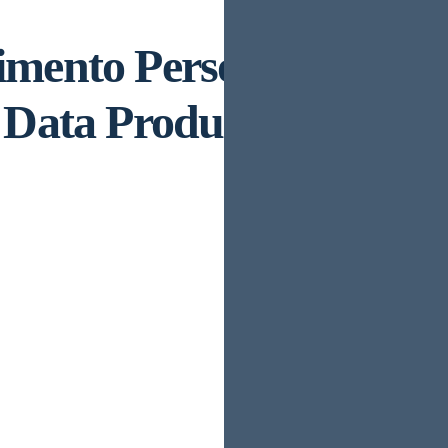
imento Personale Docen
o Data Produzione Gradu