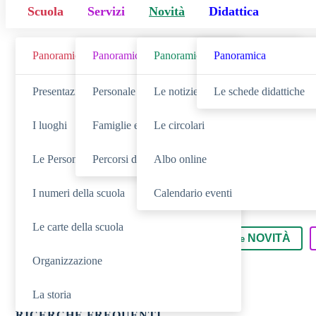
Scuola
Servizi
Novità
Didattica
Panoramica
Panoramica
Panoramica
Panoramica
Cerca
Presentazione
Personale scolastico
Le notizie
Le schede didattiche
I luoghi
Famiglie e studenti
Le circolari
Le Persone
Percorsi di studio
Albo online
I numeri della scuola
Calendario eventi
Le carte della scuola
SCUOLA
NOVITÀ
Cerca nella sezione
Cerca tra le
Organizzazione
La storia
RICERCHE FREQUENTI