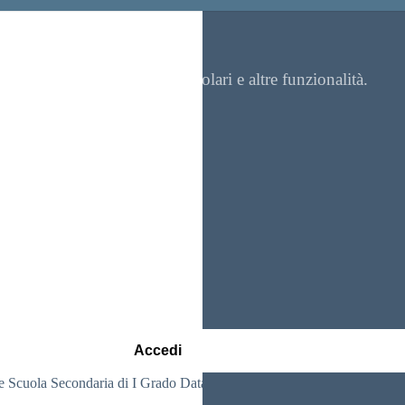
re contenuti, visualizzare circolari e altre funzionalità.
Accedi
 Scuola Secondaria di I Grado Data Produzione Graduatoria Definitiv