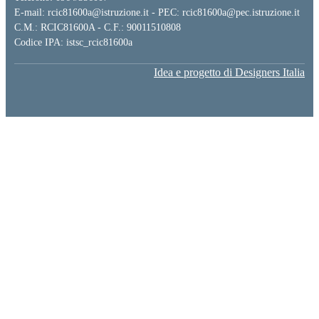
E-mail: rcic81600a@istruzione.it - PEC: rcic81600a@pec.istruzione.it
C.M.: RCIC81600A - C.F.: 90011510808
Codice IPA: istsc_rcic81600a
Idea e progetto di Designers Italia