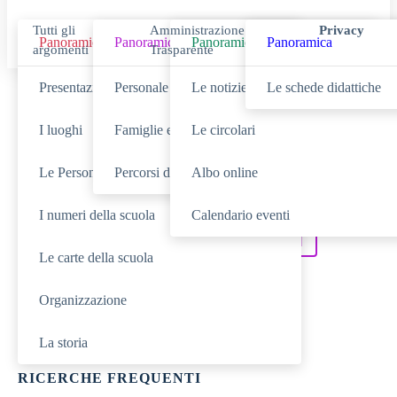
Tutti gli
Amministrazione
Privacy
Panoramica
Panoramica
Panoramica
Panoramica
argomenti
Trasparente
Presentazione
Personale scolastico
Le notizie
Le schede didattiche
Cerca
I luoghi
Famiglie e studenti
Le circolari
Le Persone
Percorsi di studio
Albo online
SCUOLA
Cerca nella sezione
I numeri della scuola
Calendario eventi
NOVITÀ
SERVIZI
Cerca tra le
Cerca nei
Le carte della scuola
DIDATTICA
Cerca nella
Organizzazione
TUTTO IL SITO
Cerca in
La storia
RICERCHE FREQUENTI