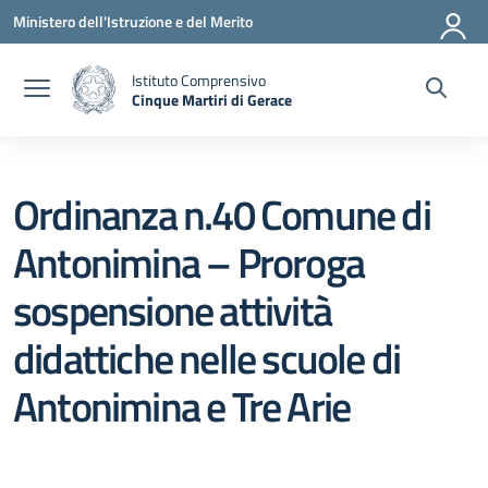
Vai ai contenuti
Vai al menu di navigazione
Vai al footer
Ministero dell'Istruzione e del Merito
Istituto Comprensivo
Cinque Martiri di Gerace
— Visita la pagina iniziale della scuola
Ordinanza n.40 Comune di
Antonimina – Proroga
sospensione attività
didattiche nelle scuole di
Antonimina e Tre Arie