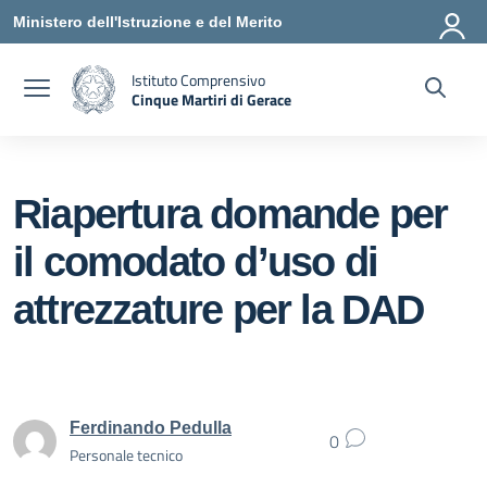
Vai ai contenuti
Vai al menu di navigazione
Vai al footer
Ministero dell'Istruzione e del Merito
Istituto Comprensivo
Cinque Martiri di Gerace
— Visita la pagina iniziale della scuola
Riapertura domande per
il comodato d’uso di
attrezzature per la DAD
Ferdinando Pedulla
0
Personale tecnico