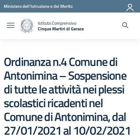
Vai ai contenuti
Vai al menu di navigazione
Vai al footer
Ministero dell'Istruzione e del Merito
Istituto Comprensivo
Cinque Martiri di Gerace
— Visita la pagina iniziale della scuola
Ordinanza n.4 Comune di
Antonimina – Sospensione
di tutte le attività nei plessi
scolastici ricadenti nel
Comune di Antonimina, dal
27/01/2021 al 10/02/2021