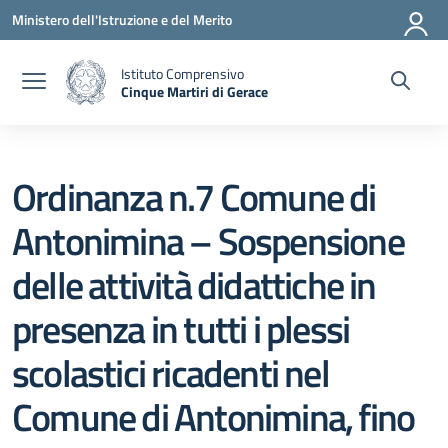
Vai ai contenuti
Vai al menu di navigazione
Vai al footer
Ministero dell'Istruzione e del Merito
Istituto Comprensivo
Cinque Martiri di Gerace
— Visita la pagina iniziale della scuola
Ordinanza n.7 Comune di
Antonimina – Sospensione
delle attività didattiche in
presenza in tutti i plessi
scolastici ricadenti nel
Comune di Antonimina, fino