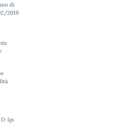
iano di
.92/2019
nte
e
to
lità
D. lgs