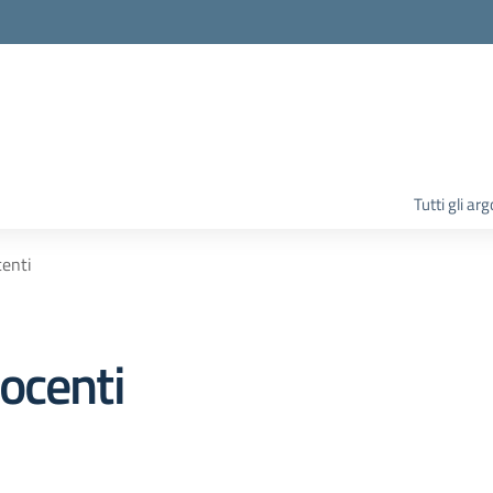
la scuola
Tutti gli ar
centi
ocenti