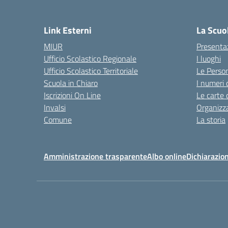
Link Esterni
La Scuo
MIUR
Presenta
Ufficio Scolastico Regionale
I luoghi
Ufficio Scolastico Territoriale
Le Perso
Scuola in Chiaro
I numeri 
Iscrizioni On Line
Le carte 
Invalsi
Organizz
Comune
La storia
Amministrazione trasparente
Albo online
Dichiarazion