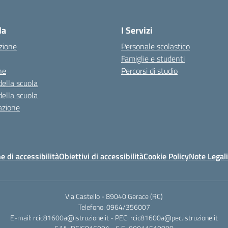
— Visita la pagina iniziale della scuola
la
I Servizi
zione
Personale scolastico
Famiglie e studenti
ne
Percorsi di studio
della scuola
della scuola
azione
e di accessibilità
Obiettivi di accessibilità
Cookie Policy
Note Legali
Via Castello - 89040 Gerace (RC)
Telefono: 0964/356007
E-mail: rcic81600a@istruzione.it - PEC: rcic81600a@pec.istruzione.it