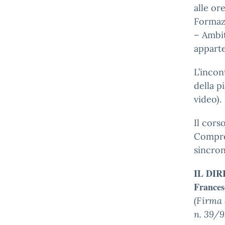
alle or
Formazi
– Ambit
apparte
L’incon
della p
video).
Il cors
Compren
sincron
IL DI
Frances
(Firma 
n. 39/