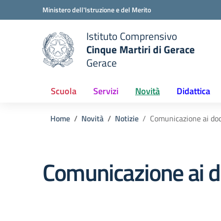
Vai ai contenuti
Vai al menu di navigazione
Vai al footer
Ministero dell'Istruzione e del Merito
Istituto Comprensivo
Cinque Martiri di Gerace
Gerace
e della scuola
— Visita la pagina iniziale del
Scuola
Servizi
Novità
Didattica
Home
Novità
Notizie
Comunicazione ai do
Comunicazione ai d