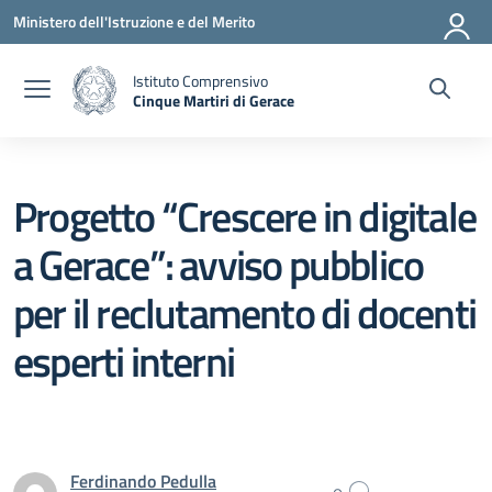
Vai ai contenuti
Vai al menu di navigazione
Vai al footer
Ministero dell'Istruzione e del Merito
Istituto Comprensivo
Cinque Martiri di Gerace
— Visita la pagina iniziale della scuola
Progetto “Crescere in digitale
a Gerace”: avviso pubblico
per il reclutamento di docenti
esperti interni
Ferdinando Pedulla