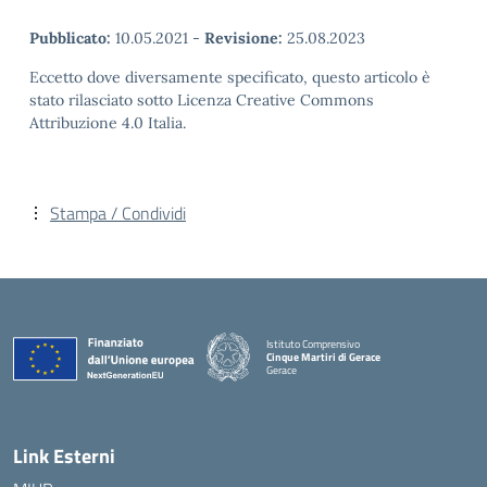
Pubblicato:
10.05.2021
-
Revisione:
25.08.2023
Eccetto dove diversamente specificato, questo articolo è
stato rilasciato sotto Licenza Creative Commons
Attribuzione 4.0 Italia.
Stampa / Condividi
Istituto Comprensivo
Cinque Martiri di Gerace
Gerace
— Visita la pagina iniziale della scuola
Link Esterni