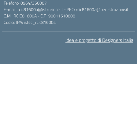
Telefono: 0964/356007
E-mail: rcic81600a@istruzione.it - PEC: rcic81600a@pec.istruzione.it
C.M.: RCIC81600A - C.F.: 90011510808
Codice IPA: istsc_rcic81600a
Idea e progetto di Designers Italia