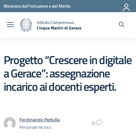
Vai ai contenuti
Vai al menu di navigazione
Vai al footer
Ministero dell'Istruzione e del Merito
Istituto Comprensivo
Cinque Martiri di Gerace
— Visita la pagina iniziale della scuola
Progetto “Crescere in digitale
a Gerace”: assegnazione
incarico ai docenti esperti.
Ferdinando Pedulla
0
Personale tecnico