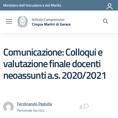
Vai ai contenuti
Vai al menu di navigazione
Vai al footer
Ministero dell'Istruzione e del Merito
Istituto Comprensivo
Cinque Martiri di Gerace
— Visita la pagina iniziale della scuola
Comunicazione: Colloqui e
valutazione finale docenti
neoassunti a.s. 2020/2021
Ferdinando Pedulla
0
Personale tecnico