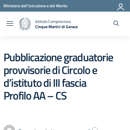
Vai ai contenuti
Vai al menu di navigazione
Vai al footer
Ministero dell'Istruzione e del Merito
Istituto Comprensivo
Cinque Martiri di Gerace
— Visita la pagina iniziale della scuola
Pubblicazione graduatorie
provvisorie di Circolo e
d’istituto di III fascia
Profilo AA – CS