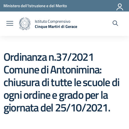
Vai ai contenuti
Vai al menu di navigazione
Vai al footer
Ministero dell'Istruzione e del Merito
Istituto Comprensivo
Cinque Martiri di Gerace
— Visita la pagina iniziale della scuola
Ordinanza n.37/2021
Comune di Antonimina:
chiusura di tutte le scuole di
ogni ordine e grado per la
giornata del 25/10/2021.