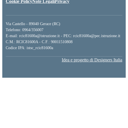
Cookie Policy
Note Legali
Privacy
Via Castello - 89040 Gerace (RC)
Telefono: 0964/356007
E-mail: rcic81600a@istruzione.it - PEC: rcic81600a@pec.istruzione.it
C.M.: RCIC81600A - C.F.: 90011510808
Codice IPA: istsc_rcic81600a
Idea e progetto di Designers Italia