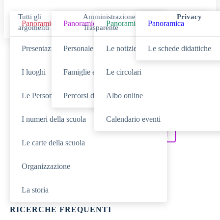
Tutti gli
Amministrazione
Privacy
Panoramica
Panoramica
Panoramica
Panoramica
argomenti
Trasparente
Presentazione
Personale scolastico
Le notizie
Le schede didattiche
Cerca
I luoghi
Famiglie e studenti
Le circolari
Le Persone
Percorsi di studio
Albo online
SCUOLA
Cerca nella sezione
I numeri della scuola
Calendario eventi
NOVITÀ
SERVIZI
Cerca tra le
Cerca nei
Le carte della scuola
DIDATTICA
Cerca nella
Organizzazione
TUTTO IL SITO
Cerca in
La storia
RICERCHE FREQUENTI