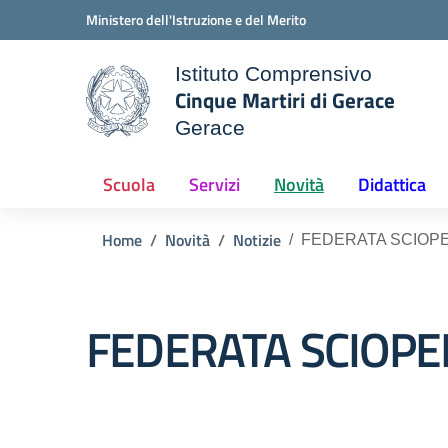
Vai ai contenuti
Vai al menu di navigazione
Vai al footer
Ministero dell'Istruzione e del Merito
Istituto Comprensivo
Cinque Martiri di Gerace
Gerace
ale della scuola
— Visita la pagina iniziale d
Scuola
Servizi
Novità
Didattica
Home
Novità
Notizie
FEDERATA SCIOPE
FEDERATA SCIOPE