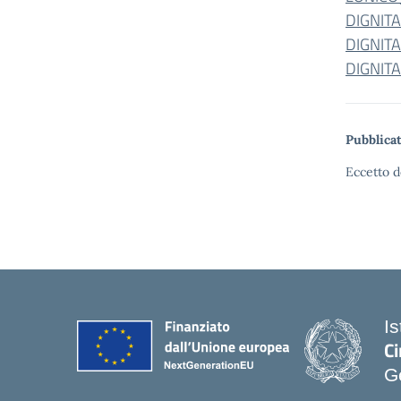
DIGNIT
DIGNIT
DIGNIT
Pubblicat
Eccetto d
I
Ci
G
— 