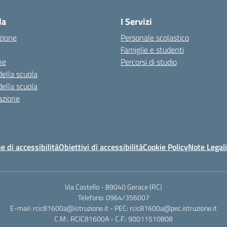
la
I Servizi
zione
Personale scolastico
Famiglie e studenti
ne
Percorsi di studio
della scuola
della scuola
azione
e di accessibilità
Obiettivi di accessibilità
Cookie Policy
Note Legali
Via Castello - 89040 Gerace (RC)
Telefono: 0964/356007
E-mail: rcic81600a@istruzione.it - PEC: rcic81600a@pec.istruzione.it
C.M.: RCIC81600A - C.F.: 90011510808