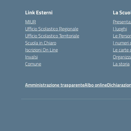
Link Esterni
La Scuo
MIUR
Presenta
Ufficio Scolastico Regionale
I luoghi
Ufficio Scolastico Territoriale
Le Perso
Scuola in Chiaro
I numeri 
Iscrizioni On Line
Le carte 
Invalsi
Organizz
Comune
La storia
Amministrazione trasparente
Albo online
Dichiarazion