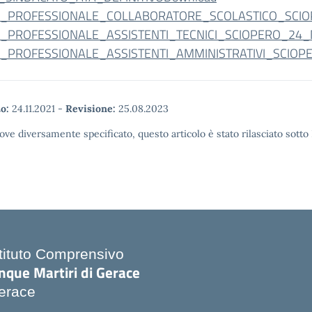
A_PROFESSIONALE_COLLABORATORE_SCOLASTICO_SC
A_PROFESSIONALE_ASSISTENTI_TECNICI_SCIOPERO_2
A_PROFESSIONALE_ASSISTENTI_AMMINISTRATIVI_SCI
o:
24.11.2021
-
Revisione:
25.08.2023
ove diversamente specificato, questo articolo è stato rilasciato sott
stituto Comprensivo
nque Martiri di Gerace
erace
Visita la pagina iniziale della scuola