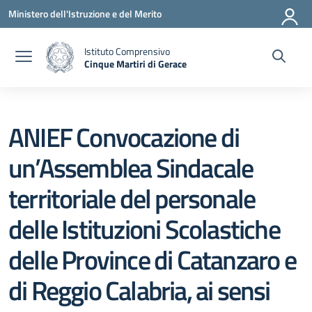
Vai ai contenuti
Vai al menu di navigazione
Vai al footer
Ministero dell'Istruzione e del Merito
Istituto Comprensivo
Cinque Martiri di Gerace
— Visita la pagina iniziale della scuola
ANIEF Convocazione di
un’Assemblea Sindacale
territoriale del personale
delle Istituzioni Scolastiche
delle Province di Catanzaro e
di Reggio Calabria, ai sensi