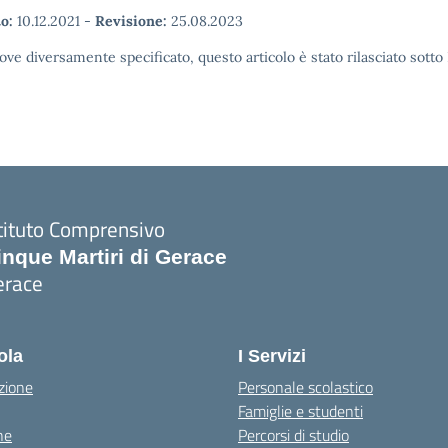
o:
10.12.2021
-
Revisione:
25.08.2023
ove diversamente specificato, questo articolo è stato rilasciato sott
tituto Comprensivo
inque Martiri di Gerace
erace
Visita la pagina iniziale della scuola
ola
I Servizi
zione
Personale scolastico
Famiglie e studenti
ne
Percorsi di studio