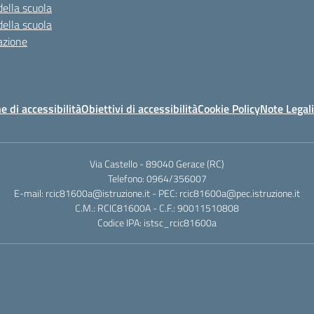
della scuola
della scuola
azione
e di accessibilità
Obiettivi di accessibilità
Cookie Policy
Note Legali
Via Castello - 89040 Gerace (RC)
Telefono: 0964/356007
E-mail: rcic81600a@istruzione.it - PEC: rcic81600a@pec.istruzione.it
C.M.: RCIC81600A - C.F.: 90011510808
Codice IPA: istsc_rcic81600a