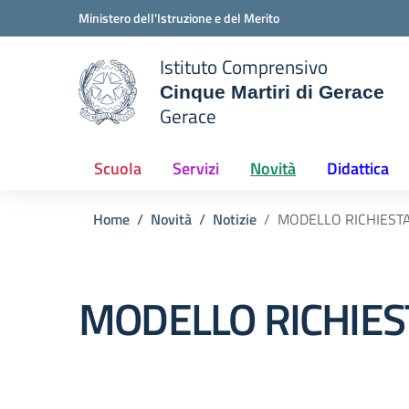
Vai ai contenuti
Vai al menu di navigazione
Vai al footer
Ministero dell'Istruzione e del Merito
Istituto Comprensivo
Cinque Martiri di Gerace
Gerace
 della scuola
— Visita la pagina iniziale del
Scuola
Servizi
Novità
Didattica
Home
Novità
Notizie
MODELLO RICHIEST
MODELLO RICHIES