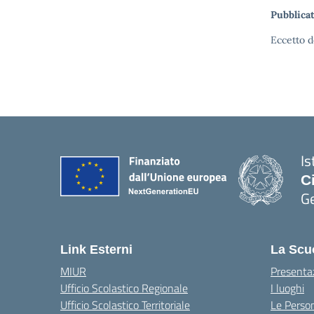
Pubblicat
Eccetto d
Is
C
G
— 
Link Esterni
La Scu
MIUR
Presenta
Ufficio Scolastico Regionale
I luoghi
Ufficio Scolastico Territoriale
Le Perso