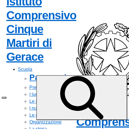
Istituto
Comprensivo
Cinque
Martiri di
— Visita la pagin
Gerace
Scuola
Panoramica
Presentazione
I luoghi
Le Persone
Istituto
I numeri della scuola
Le carte della scuola
Comprens
Organizzazione
La storia