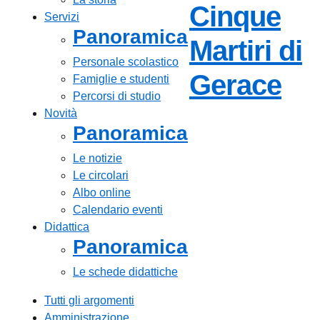
Cinque
Servizi
Panoramica
Martiri di
Personale scolastico
— V
Gerace
Famiglie e studenti
Percorsi di studio
Novità
Panoramica
Le notizie
Le circolari
Albo online
Calendario eventi
Didattica
Panoramica
Le schede didattiche
Tutti gli argomenti
Amministrazione