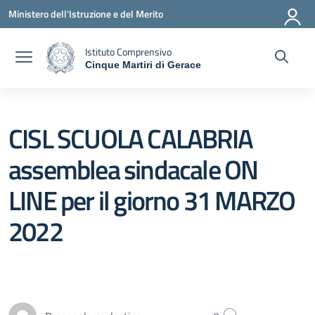
Vai ai contenuti
Vai al menu di navigazione
Vai al footer
Ministero dell'Istruzione e del Merito
Istituto Comprensivo
Cinque Martiri di Gerace
— Visita la pagina iniziale della scuola
CISL SCUOLA CALABRIA
assemblea sindacale ON
LINE per il giorno 31 MARZO
2022