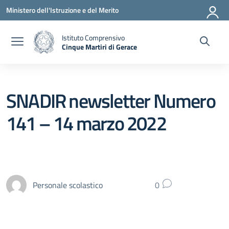
Vai ai contenuti
Vai al menu di navigazione
Vai al footer
Ministero dell'Istruzione e del Merito
Istituto Comprensivo
Cinque Martiri di Gerace
— Visita la pagina iniziale della scuola
SNADIR newsletter Numero
141 – 14 marzo 2022
Personale scolastico
0