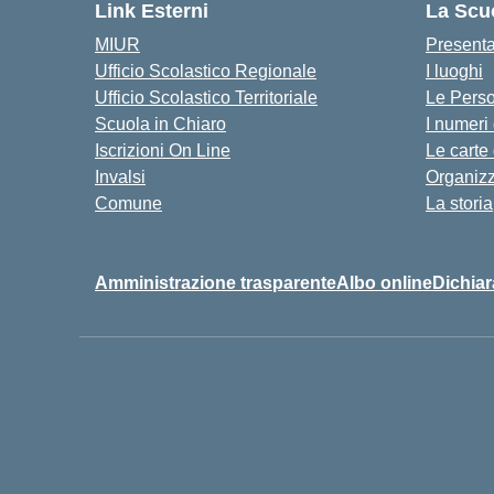
Link Esterni
La Scu
MIUR
Present
Ufficio Scolastico Regionale
I luoghi
Ufficio Scolastico Territoriale
Le Pers
Scuola in Chiaro
I numeri
Iscrizioni On Line
Le carte
Invalsi
Organiz
Comune
La storia
Amministrazione trasparente
Albo online
Dichiar