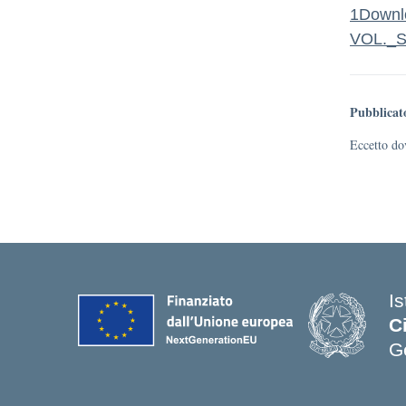
1
Downl
VOL._
Pubblicat
Eccetto dov
I
C
G
— 