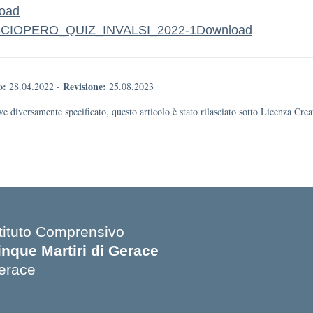
oad
SCIOPERO_QUIZ_INVALSI_2022-1
Download
o:
Revisione:
28.04.2022
-
25.08.2023
e diversamente specificato, questo articolo è stato rilasciato sotto Licenza Cr
stituto Comprensivo
inque Martiri di Gerace
erace
Visita la pagina iniziale della scuola