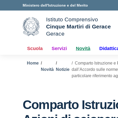
Vai ai contenuti
Vai al menu di navigazione
Vai al footer
Ministero dell'Istruzione e del Merito
Istituto Comprensivo
Cinque Martiri di Gerace
Gerace
le della scuola
— Visita la pagina iniziale d
Scuola
Servizi
Novità
Didattic
Home
Comparto Istruzione e 
Novità
Notizie
dall’Accordo sulle norme 
particolare riferimento agl
Comparto Istruzi