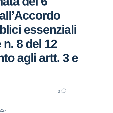
nata del 6
all’Accordo
lici essenziali
 n. 8 del 12
o agli artt. 3 e
0
22-