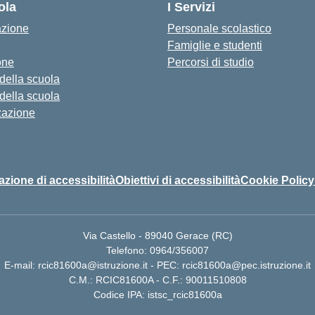
ola
I Servizi
azione
Personale scolastico
Famiglie e studenti
one
Percorsi di studio
 della scuola
 della scuola
zazione
azione di accessibilità
Obiettivi di accessibilità
Cookie Policy
Via Castello - 89040 Gerace (RC)
Telefono: 0964/356007
E-mail: rcic81600a@istruzione.it - PEC: rcic81600a@pec.istruzione.it
C.M.: RCIC81600A - C.F.: 90011510808
Codice IPA: istsc_rcic81600a