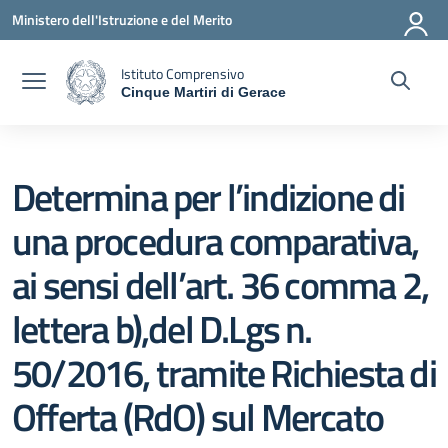
Vai ai contenuti
Vai al menu di navigazione
Vai al footer
Ministero dell'Istruzione e del Merito
Istituto Comprensivo
Cinque Martiri di Gerace
— Visita la pagina iniziale della scuola
Determina per l’indizione di
una procedura comparativa,
ai sensi dell’art. 36 comma 2,
lettera b),del D.Lgs n.
50/2016, tramite Richiesta di
Offerta (RdO) sul Mercato