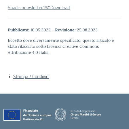
Snadir-newsletter150
Download
Pubblicato:
10.05.2022
-
Revisione:
25.08.2023
Eccetto dove diversamente specificato, questo articolo è
stato rilasciato sotto Licenza Creative Commons
Attribuzione 4.0 Italia.
Stampa / Condividi
Istituto Comprensivo
Cinque Martiri di Gerace
Gerace
— Visita la pagina iniziale della scuola