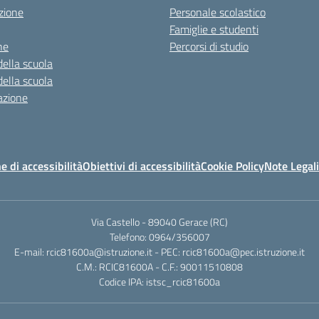
zione
Personale scolastico
Famiglie e studenti
ne
Percorsi di studio
della scuola
della scuola
azione
e di accessibilità
Obiettivi di accessibilità
Cookie Policy
Note Legali
Via Castello - 89040 Gerace (RC)
Telefono: 0964/356007
E-mail: rcic81600a@istruzione.it - PEC: rcic81600a@pec.istruzione.it
C.M.: RCIC81600A - C.F.: 90011510808
Codice IPA: istsc_rcic81600a