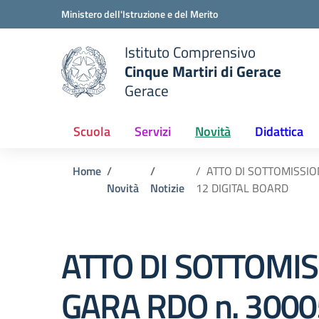
Vai ai contenuti
Vai al menu di navigazione
Vai al footer
Ministero dell'Istruzione e del Merito
Istituto Comprensivo
Cinque Martiri di Gerace
Gerace
e della scuola
— Visita la pagina iniziale del
Scuola
Servizi
Novità
Didattica
Home
ATTO DI SOTTOMISSIO
Novità
Notizie
12 DIGITAL BOARD
ATTO DI SOTTOMI
GARA RDO n. 3000