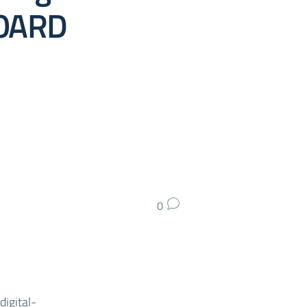
BOARD
0
igital-