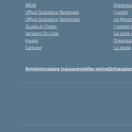
MIUR
Presenta
Ufficio Scolastico Regionale
I luoghi
Ufficio Scolastico Territoriale
Le Perso
Scuola in Chiaro
I numeri 
Iscrizioni On Line
Le carte 
Invalsi
Organizz
Comune
La storia
Amministrazione trasparente
Albo online
Dichiarazion