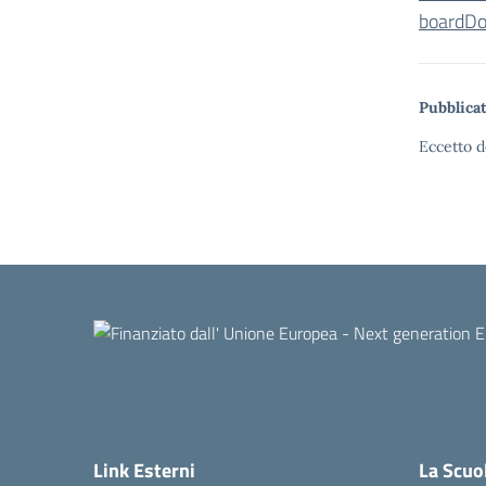
board
Do
Pubblicat
Eccetto d
Link Esterni
La Scuo