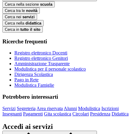
Cerca nella sezione
scuola
Cerca tra le
novità
Cerca nei
servizi
Cerca nella
didattica
Cerca in
tutto il sito
Ricerche frequenti
Registro elettronico Docenti
Registro elettronico Genitori
Amministrazione Trasparente
Modulistica per il personale scolastico
Dirigenza Scolastica
Pago in Rete
Modulistica Famiglie
Potrebbero interessarti
Servizi
Segreteria
Area riservata
Alunni
Modulistica
Iscrizioni
Insegnanti
Pagamenti
Gita scolastica
Circolari
Presidenza
Didattica
Accedi ai servizi