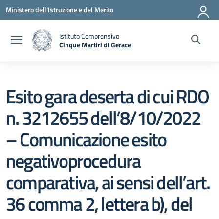
Vai ai contenuti
Vai al menu di navigazione
Vai al footer
Ministero dell'Istruzione e del Merito
Istituto Comprensivo
Cinque Martiri di Gerace
— Visita la pagina iniziale della scuola
Esito gara deserta di cui RDO
n. 3212655 dell’8/10/2022
– Comunicazione esito
negativoprocedura
comparativa, ai sensi dell’art.
36 comma 2, lettera b), del