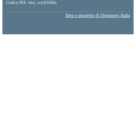
Codice IPA: istsc_rcic81600a
Idea e progetto di Designers Italia