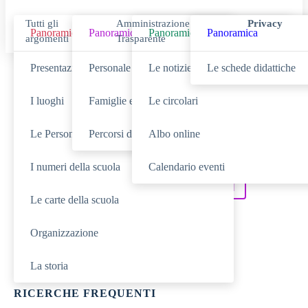
Tutti gli
Amministrazione
Privacy
Panoramica
Panoramica
Panoramica
Panoramica
argomenti
Trasparente
Presentazione
Personale scolastico
Le notizie
Le schede didattiche
Cerca
I luoghi
Famiglie e studenti
Le circolari
Le Persone
Percorsi di studio
Albo online
SCUOLA
Cerca nella sezione
I numeri della scuola
Calendario eventi
NOVITÀ
SERVIZI
Cerca tra le
Cerca nei
Le carte della scuola
DIDATTICA
Cerca nella
Organizzazione
TUTTO IL SITO
Cerca in
La storia
RICERCHE FREQUENTI