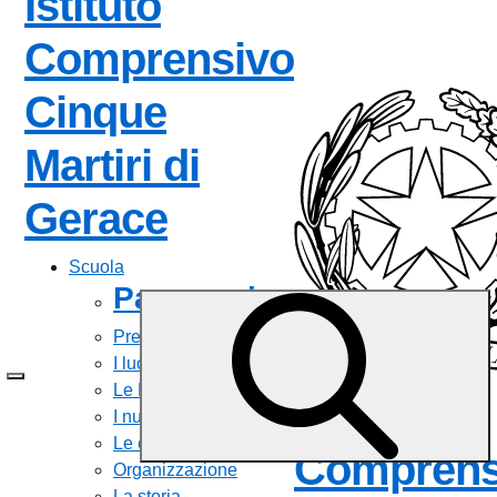
Istituto
Comprensivo
Cinque
Martiri di
— Visita la pagin
Gerace
Scuola
Panoramica
Presentazione
I luoghi
Le Persone
Istituto
I numeri della scuola
Le carte della scuola
Comprens
Organizzazione
La storia