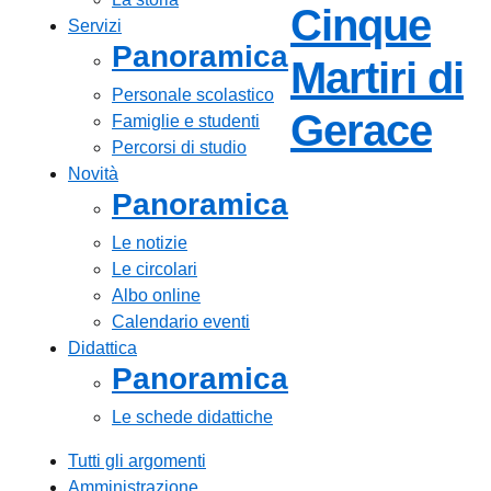
Cinque
Servizi
Panoramica
Martiri di
Personale scolastico
— V
Gerace
Famiglie e studenti
Percorsi di studio
Novità
Panoramica
Le notizie
Le circolari
Albo online
Calendario eventi
Didattica
Panoramica
Le schede didattiche
Tutti gli argomenti
Amministrazione