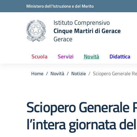
Vai ai contenuti
Vai al menu di navigazione
Vai al footer
Ministero dell'Istruzione e del Merito
Istituto Comprensivo
Cinque Martiri di Gerace
Gerace
e della scuola
— Visita la pagina iniziale del
Scuola
Servizi
Novità
Didattica
Home
Novità
Notizie
Sciopero Generale Re
Sciopero Generale R
l’intera giornata 