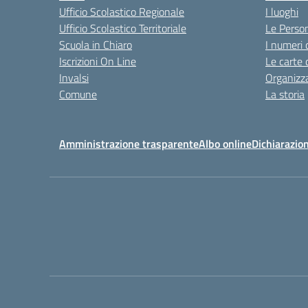
Ufficio Scolastico Regionale
I luoghi
Ufficio Scolastico Territoriale
Le Perso
Scuola in Chiaro
I numeri 
Iscrizioni On Line
Le carte 
Invalsi
Organizz
Comune
La storia
Amministrazione trasparente
Albo online
Dichiarazion