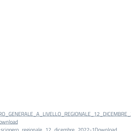
RO_GENERALE_A_LIVELLO_REGIONALE_12_DICEMBRE_
ownload
sciopero_regionale_12_dicembre_2022-1
Download