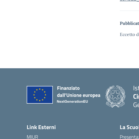
Pubblicat
Eccetto d
Is
Ci
G
— 
Link Esterni
La Scuo
MIUR
Presenta