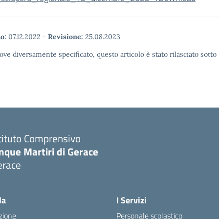
o:
07.12.2022
-
Revisione:
25.08.2023
ove diversamente specificato, questo articolo è stato rilasciato sott
tituto Comprensivo
nque Martiri di Gerace
erace
Visita la pagina iniziale della scuola
la
I Servizi
zione
Personale scolastico