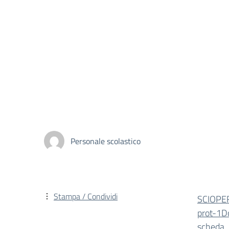
Personale scolastico
Stampa / Condividi
SCIOPE
prot-1
D
scheda_