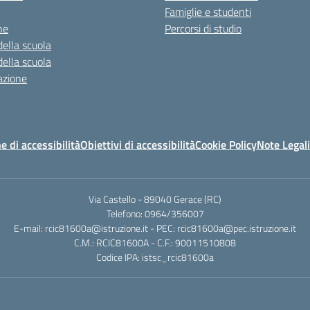
Famiglie e studenti
ne
Percorsi di studio
della scuola
della scuola
azione
e di accessibilità
Obiettivi di accessibilità
Cookie Policy
Note Legali
Via Castello - 89040 Gerace (RC)
Telefono: 0964/356007
E-mail: rcic81600a@istruzione.it - PEC: rcic81600a@pec.istruzione.it
C.M.: RCIC81600A - C.F.: 90011510808
Codice IPA: istsc_rcic81600a