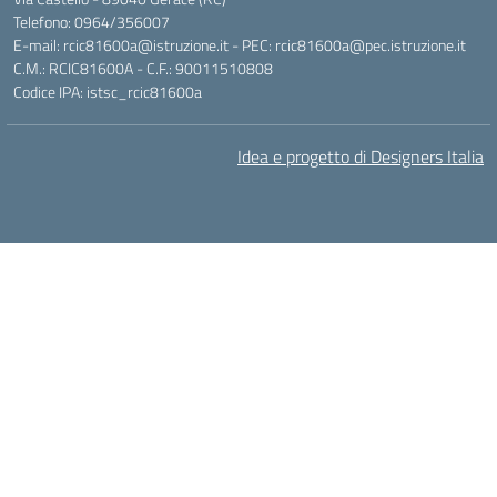
Telefono: 0964/356007
E-mail: rcic81600a@istruzione.it - PEC: rcic81600a@pec.istruzione.it
C.M.: RCIC81600A - C.F.: 90011510808
Codice IPA: istsc_rcic81600a
Idea e progetto di Designers Italia