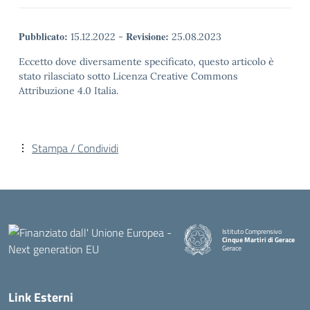
Pubblicato:
Revisione:
15.12.2022
-
25.08.2023
Eccetto dove diversamente specificato, questo articolo è
stato rilasciato sotto Licenza Creative Commons
Attribuzione 4.0 Italia.
Stampa / Condividi
Istituto Comprensivo
Cinque Martiri di Gerace
Gerace
— Visita la pagina iniziale della
Link Esterni