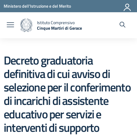
Vai ai contenuti
Vai al menu di navigazione
Vai al footer
Ministero dell'Istruzione e del Merito
Istituto Comprensivo
Cinque Martiri di Gerace
— Visita la pagina iniziale della scuola
Decreto graduatoria
definitiva di cui avviso di
selezione per il conferimento
di incarichi di assistente
educativo per servizi e
interventi di supporto