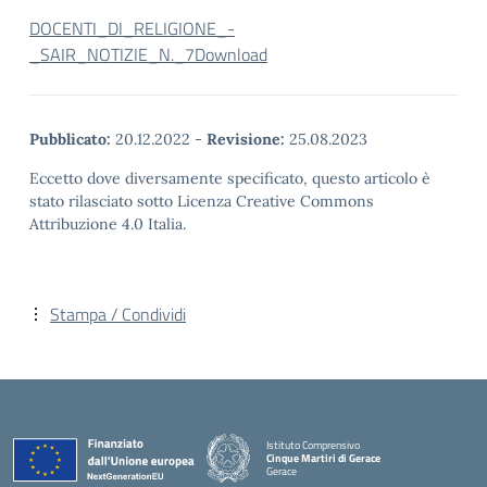
DOCENTI_DI_RELIGIONE_-
_SAIR_NOTIZIE_N._7
Download
Pubblicato:
20.12.2022
-
Revisione:
25.08.2023
Eccetto dove diversamente specificato, questo articolo è
stato rilasciato sotto Licenza Creative Commons
Attribuzione 4.0 Italia.
Stampa / Condividi
Istituto Comprensivo
Cinque Martiri di Gerace
Gerace
— Visita la pagina iniziale della scuola