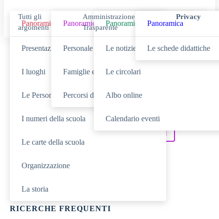
Tutti gli
Amministrazione
Privacy
Panoramica
Panoramica
Panoramica
Panoramica
argomenti
Trasparente
Presentazione
Personale scolastico
Le notizie
Le schede didattiche
Cerca
I luoghi
Famiglie e studenti
Le circolari
Le Persone
Percorsi di studio
Albo online
SCUOLA
Cerca nella sezione
I numeri della scuola
Calendario eventi
NOVITÀ
SERVIZI
Cerca tra le
Cerca nei
Le carte della scuola
DIDATTICA
Cerca nella
Organizzazione
TUTTO IL SITO
Cerca in
La storia
RICERCHE FREQUENTI