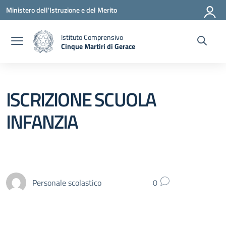
Vai ai contenuti
Vai al menu di navigazione
Vai al footer
Ministero dell'Istruzione e del Merito
Istituto Comprensivo
Cinque Martiri di Gerace
— Visita la pagina iniziale della scuola
ISCRIZIONE SCUOLA
INFANZIA
Personale scolastico
0