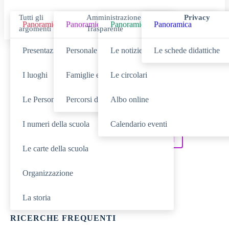
Tutti gli
Amministrazione
Privacy
Panoramica
Panoramica
Panoramica
Panoramica
argomenti
Trasparente
Presentazione
Personale scolastico
Le notizie
Le schede didattiche
Cerca
I luoghi
Famiglie e studenti
Le circolari
Le Persone
Percorsi di studio
Albo online
SCUOLA
Cerca nella sezione
I numeri della scuola
Calendario eventi
NOVITÀ
SERVIZI
Cerca tra le
Cerca nei
Le carte della scuola
DIDATTICA
Cerca nella
Organizzazione
TUTTO IL SITO
Cerca in
La storia
RICERCHE FREQUENTI