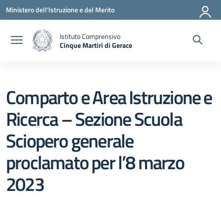
Vai ai contenuti
Vai al menu di navigazione
Vai al footer
Ministero dell'Istruzione e del Merito
Istituto Comprensivo
Cinque Martiri di Gerace
— Visita la pagina iniziale della scuola
Comparto e Area Istruzione e
Ricerca – Sezione Scuola
Sciopero generale
proclamato per l’8 marzo
2023