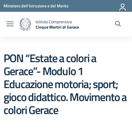
Vai ai contenuti
Vai al menu di navigazione
Vai al footer
Ministero dell'Istruzione e del Merito
Istituto Comprensivo
Cinque Martiri di Gerace
— Visita la pagina iniziale della scuola
PON “Estate a colori a
Gerace”- Modulo 1
Educazione motoria; sport;
gioco didattico. Movimento a
colori Gerace