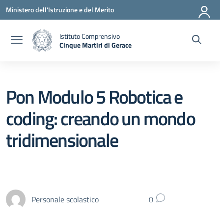
Vai ai contenuti
Vai al menu di navigazione
Vai al footer
Ministero dell'Istruzione e del Merito
Istituto Comprensivo
Cinque Martiri di Gerace
— Visita la pagina iniziale della scuola
Pon Modulo 5 Robotica e
coding: creando un mondo
tridimensionale
Personale scolastico
0