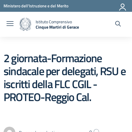
Vai ai contenuti
Vai al menu di navigazione
Vai al footer
Ministero dell'Istruzione e del Merito
Istituto Comprensivo
Cinque Martiri di Gerace
— Visita la pagina iniziale della scuola
2 giornata-Formazione
sindacale per delegati, RSU e
iscritti della FLC CGIL -
PROTEO-Reggio Cal.