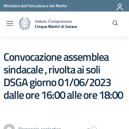
Vai ai contenuti
Vai al menu di navigazione
Vai al footer
Ministero dell'Istruzione e del Merito
Istituto Comprensivo
Cinque Martiri di Gerace
a
— Visita la pagina iniziale della scuola
Convocazione assemblea
sindacale , rivolta ai soli
DSGA giorno 01/06/2023
dalle ore 16:00 alle ore 18:00