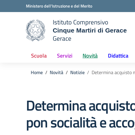
Vai ai contenuti
Vai al menu di navigazione
Vai al footer
Ministero dell'Istruzione e del Merito
Istituto Comprensivo
Cinque Martiri di Gerace
Gerace
 della scuola
— Visita la pagina iniziale del
Scuola
Servizi
Novità
Didattica
Home
Novità
Notizie
Determina acquisto m
Determina acquisto
pon socialità e acc