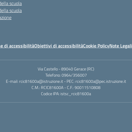
della scuola
della scuola
azione
e di accessibilità
Obiettivi di accessibilità
Cookie Policy
Note Legali
Via Castello - 89040 Gerace (RC)
Telefono: 0964/356007
E-mail: rcic81600a@istruzione.it - PEC: rcic81600a@pec.istruzione.it
C.M.: RCIC81600A - C.F.: 90011510808
Codice IPA: istsc_rcic81600a