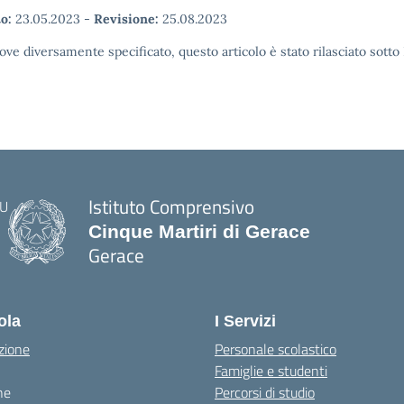
o:
23.05.2023
-
Revisione:
25.08.2023
ove diversamente specificato, questo articolo è stato rilasciato sott
Istituto Comprensivo
Cinque Martiri di Gerace
Gerace
— Visita la pagina iniziale della scuola
ola
I Servizi
zione
Personale scolastico
Famiglie e studenti
ne
Percorsi di studio