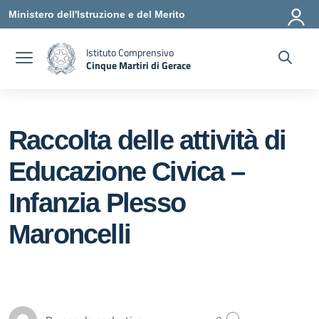
Vai ai contenuti
Vai al menu di navigazione
Vai al footer
Ministero dell'Istruzione e del Merito
Istituto Comprensivo
Cinque Martiri di Gerace
— Visita la pagina iniziale della scuola
Raccolta delle attività di
Educazione Civica –
Infanzia Plesso
Maroncelli