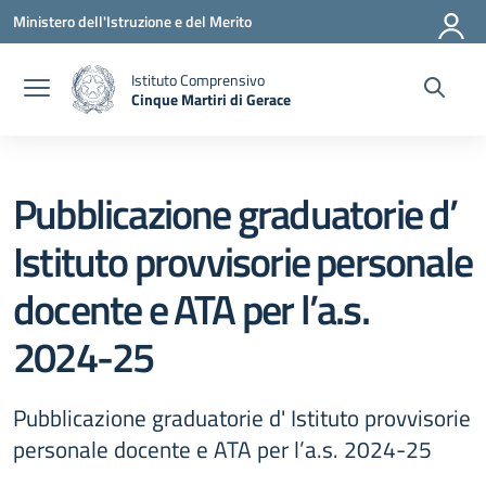
Vai ai contenuti
Vai al menu di navigazione
Vai al footer
Ministero dell'Istruzione e del Merito
Istituto Comprensivo
Cinque Martiri di Gerace
— Visita la pagina iniziale della scuola
Pubblicazione graduatorie d’
Istituto provvisorie personale
docente e ATA per l’a.s.
2024-25
Pubblicazione graduatorie d' Istituto provvisorie
personale docente e ATA per l’a.s. 2024-25