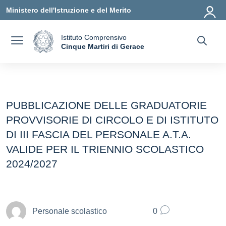
Vai ai contenuti
Vai al menu di navigazione
Vai al footer
Ministero dell'Istruzione e del Merito
Istituto Comprensivo
a
Cinque Martiri di Gerace
— Visita la pagina iniziale della scuola
PUBBLICAZIONE DELLE GRADUATORIE
PROVVISORIE DI CIRCOLO E DI ISTITUTO
DI III FASCIA DEL PERSONALE A.T.A.
VALIDE PER IL TRIENNIO SCOLASTICO
2024/2027
Personale scolastico
0