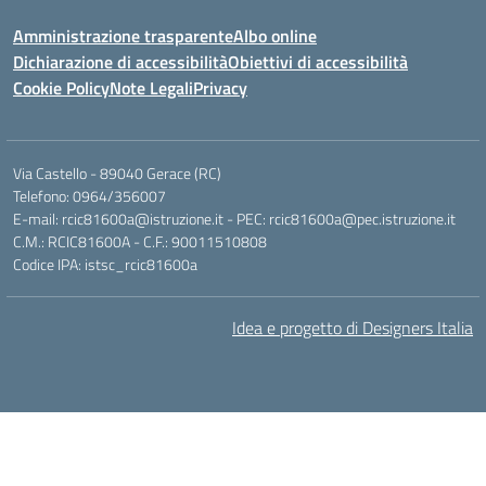
Amministrazione trasparente
Albo online
Dichiarazione di accessibilità
Obiettivi di accessibilità
Cookie Policy
Note Legali
Privacy
Via Castello - 89040 Gerace (RC)
Telefono: 0964/356007
E-mail: rcic81600a@istruzione.it - PEC: rcic81600a@pec.istruzione.it
C.M.: RCIC81600A - C.F.: 90011510808
Codice IPA: istsc_rcic81600a
Idea e progetto di Designers Italia