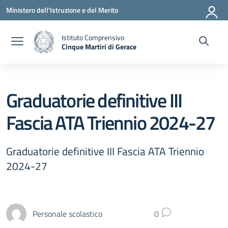
Vai ai contenuti
Vai al menu di navigazione
Vai al footer
Ministero dell'Istruzione e del Merito
Istituto Comprensivo
Cinque Martiri di Gerace
— Visita la pagina iniziale della scuola
Graduatorie definitive III
Fascia ATA Triennio 2024-27
Graduatorie definitive III Fascia ATA Triennio
2024-27
Personale scolastico
0