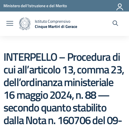
Vai ai contenuti
Vai al menu di navigazione
Vai al footer
Ministero dell'Istruzione e del Merito
Istituto Comprensivo
Cinque Martiri di Gerace
— Visita la pagina iniziale della scuola
INTERPELLO – Procedura di
cui all’articolo 13, comma 23,
dell’ordinanza ministeriale
16 maggio 2024, n. 88 —
secondo quanto stabilito
dalla Nota n. 160706 del 09-