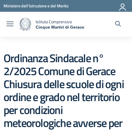
Vai ai contenuti
Vai al menu di navigazione
Vai al footer
Ministero dell'Istruzione e del Merito
Istituto Comprensivo
Cinque Martiri di Gerace
— Visita la pagina iniziale della scuola
Ordinanza Sindacale n°
2/2025 Comune di Gerace
Chiusura delle scuole di ogni
ordine e grado nel territorio
per condizioni
meteorologiche avverse per