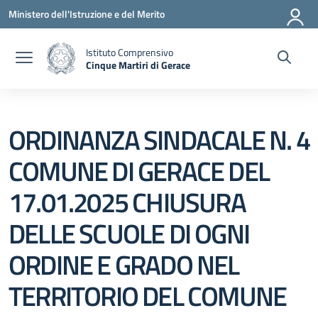
Vai ai contenuti
Vai al menu di navigazione
Vai al footer
Ministero dell'Istruzione e del Merito
Istituto Comprensivo
Cinque Martiri di Gerace
— Visita la pagina iniziale della scuola
ORDINANZA SINDACALE N. 4
COMUNE DI GERACE DEL
17.01.2025 CHIUSURA
DELLE SCUOLE DI OGNI
ORDINE E GRADO NEL
TERRITORIO DEL COMUNE