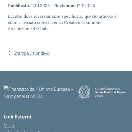
Pubblicato:
17.01.2025
-
Revisione:
17.01.2025
Eccetto dove diversamente specificato, questo articolo è
stato rilasciato sotto Licenza Creative Commons
Attribuzione 4.0 Italia.
Stampa / Condividi
Istituto Comprensivo
Cinque Martiri di Gerace
Gerace
— Visita la pagina iniziale della
Link Esterni
MIUR