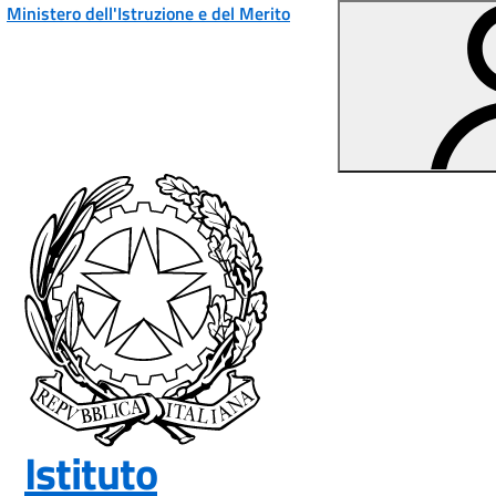
Vai ai contenuti
Vai al menu di navigazione
Vai al footer
Ministero dell'Istruzione e del Merito
Istituto