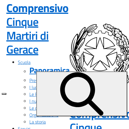
Comprensivo
Cinque
Martiri di
— Visita la pagina i
Gerace
Scuola
Panoramica
Presentazione
I luoghi
Le Persone
Istituto
I numeri della scuola
Le carte della scuola
Comprensiv
Organizzazione
La storia
Cinque
Servizi