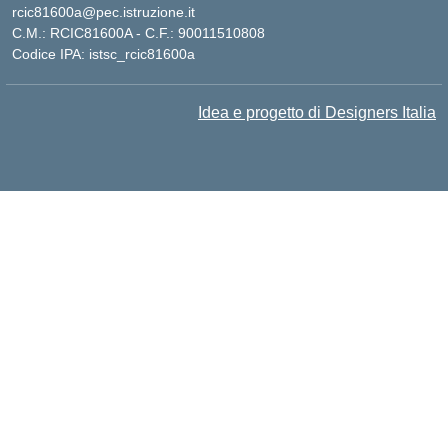
rcic81600a@pec.istruzione.it
C.M.: RCIC81600A - C.F.: 90011510808
Codice IPA: istsc_rcic81600a
Idea e progetto di Designers Italia