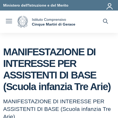
Vai ai contenuti
Vai al menu di navigazione
Vai al footer
Ministero dell'Istruzione e del Merito
Istituto Comprensivo
a
Cinque Martiri di Gerace
— Visita la pagina iniziale della scuola
MANIFESTAZIONE DI
INTERESSE PER
ASSISTENTI DI BASE
(Scuola infanzia Tre Arie)
MANIFESTAZIONE DI INTERESSE PER
ASSISTENTI DI BASE (Scuola infanzia Tre
Arie)